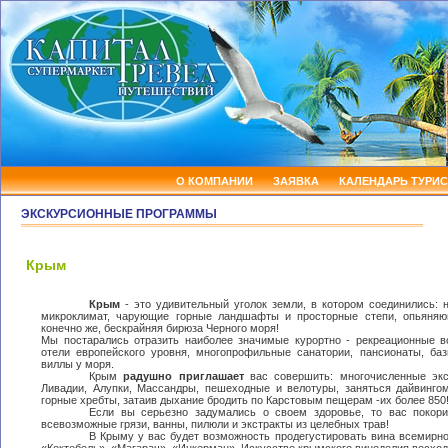
О КОМПАНИИ
ЗАЯВКА
КАЛЕНДАРЬ ТУРИС
ЭКСКУРСИОННЫЕ ПРОГРАММЫ
Крым
Крым
- это удивительный уголок земли, в котором соединились: 
микроклимат, чарующие горные ландшафты и просторные степи, опьяня
конечно же, бескрайняя бирюза Черного моря!
Мы постарались отразить наиболее значимые курортно - рекреационные в
отели европейского уровня, многопрофильные санатории, пансионаты, ба
виллы у моря.
Крым
радушно приглашает
вас совершить: многочисленные эк
Ливадии, Алупки, Массандры, пешеходные и велотуры, заняться дайвинго
горные хребты, затаив дыхание бродить по Карстовым пещерам -их более 850
Если вы серьезно задумались о своем здоровье, то вас покори
всевозможные грязи, ванны, пилюли и экстракты из целебных трав!
В Крыму у вас будет возможность продегустировать вина всемирно