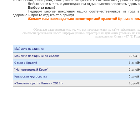
«Коктебель», «Магарач», «Инкерман». Искусство крымского виноделия восход
Любые ваши мечты о долгожданном отдыхе можно воплотить здесь в
Выбор за вами!
Недаром многие поколения наших соотечественников из года в
здоровье и просто отдыхают в Крыму!
Желаем вам наслаждаться неповторимой красотой Крыма снова
Обращаем ваше внимание на то, что вся представленная на сайте информация, 
стоимости проживания носит информационный характер и ни при каких условиях не яв
положениями Статьи 437 (2) Граж
Майские праздники
Майские праздники во Львове
30.04 -
9 мая в Крыму!
5 дней
"Неповторимый Крым"
5 дней
Крымская кругосветка
5 дней
«Золотые купола Киева - 2013!»
3 дня/2